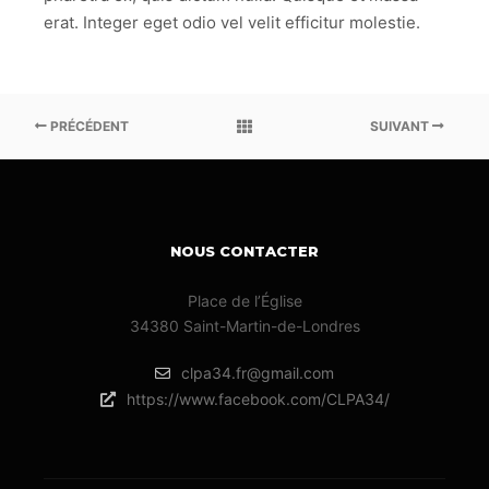
erat. Integer eget odio vel velit efficitur molestie.
PRÉCÉDENT
SUIVANT
NOUS CONTACTER
Place de l’Église
34380 Saint-Martin-de-Londres
clpa34.fr@gmail.com
https://www.facebook.com/CLPA34/